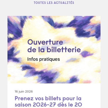
TOUTES LES ACTUALITÉS
Découvrez la saison 2026-
27
Une saison internationale, ouverte, familiale,
engagée, généreuse, lumineuse, collective,
chaleureuse, exigeante, vivante… pour vous !
16 juin 2026
Prenez vos billets pour la
+ D'INFOS
saison 2026-27 dès le 20