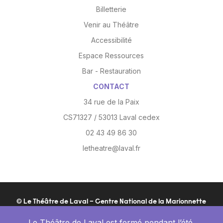
Billetterie
Venir au Théâtre
Accessibilité
Espace Ressources
Bar - Restauration
CONTACT
34 rue de la Paix
CS71327 / 53013 Laval cedex
02 43 49 86 30
letheatre@laval.fr
© Le Théâtre de Laval – Centre National de la Marionnette
Mentions légales
Politique de confidentialité
Site :
Le Théâtre de Laval est fermé pendant l’été.