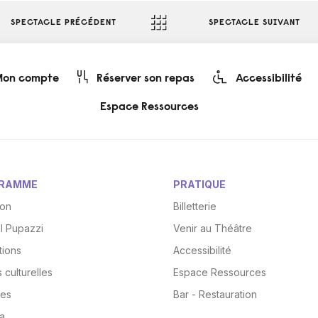
SPECTACLE PRÉCÉDENT
SPECTACLE SUIVANT
on compte
Réserver son repas
Accessibilité
Espace Ressources
RAMME
PRATIQUE
son
Billetterie
al Pupazzi
Venir au Théâtre
tions
Accessibilité
 culturelles
Espace Ressources
res
Bar - Restauration
a