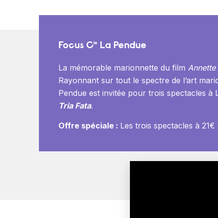
Focus C
La Pendue
ie
La mémorable marionnette du film
Annette
Rayonnant sur tout le spectre de l’art mar
Pendue est invitée pour trois spectacles à 
Tria Fata
.
Offre spéciale :
Les trois spectacles à 21€ e