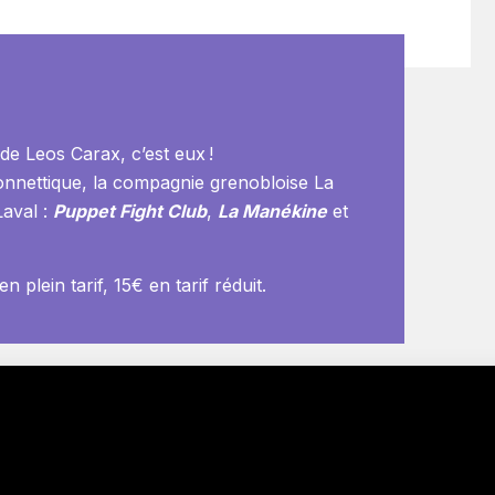
de Leos Carax, c’est eux !
ionnettique, la compagnie grenobloise La
Laval :
Puppet Fight Club
,
La Manékine
et
n plein tarif, 15€ en tarif réduit.